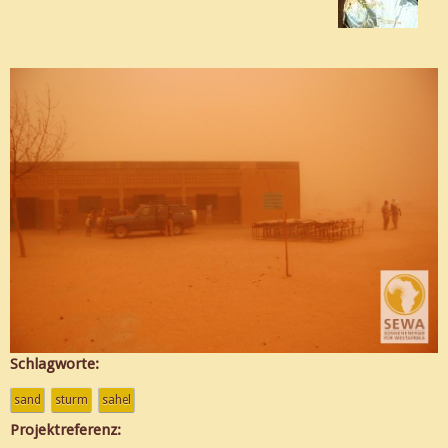
Schlagworte:
sand
sturm
sahel
Projektreferenz: