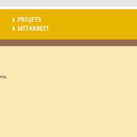
Aller au
contenu
PROJETS
principal
MITARBEIT
rme.