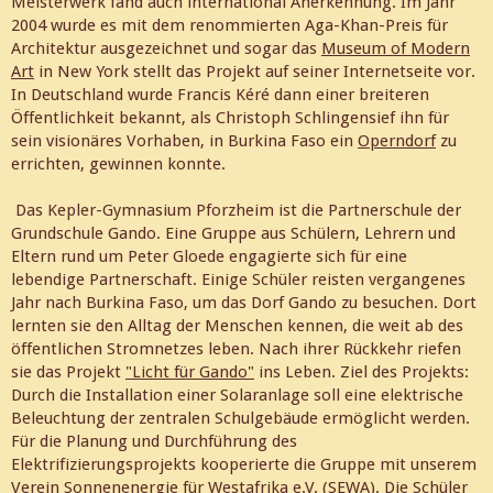
Meisterwerk fand auch international Anerkennung. Im Jahr
2004 wurde es mit dem renommierten Aga-Khan-Preis für
Architektur ausgezeichnet und sogar das
Museum of Modern
Art
in New York stellt das Projekt auf seiner Internetseite vor.
In Deutschland wurde Francis Kéré dann einer breiteren
Öffentlichkeit bekannt, als Christoph Schlingensief ihn für
sein visionäres Vorhaben, in Burkina Faso ein
Operndorf
zu
errichten, gewinnen konnte.
Das Kepler-Gymnasium Pforzheim ist die Partnerschule der
Grundschule Gando. Eine Gruppe aus Schülern, Lehrern und
Eltern rund um Peter Gloede engagierte sich für eine
lebendige Partnerschaft. Einige Schüler reisten vergangenes
Jahr nach Burkina Faso, um das Dorf Gando zu besuchen. Dort
lernten sie den Alltag der Menschen kennen, die weit ab des
öffentlichen Stromnetzes leben. Nach ihrer Rückkehr riefen
sie das Projekt
"Licht für Gando"
ins Leben. Ziel des Projekts:
Durch die Installation einer Solaranlage soll eine elektrische
Beleuchtung der zentralen Schulgebäude ermöglicht werden.
Für die Planung und Durchführung des
Elektrifizierungsprojekts kooperierte die Gruppe mit unserem
Verein Sonnenenergie für Westafrika e.V. (SEWA). Die Schüler