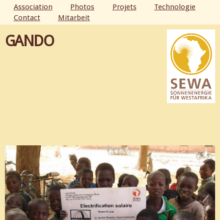
Aller au
Association
Photos
Projets
Technologie
contenu
Contact
Mitarbeit
MENU PRINCIPAL
principal
GANDO