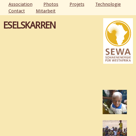
Aller au
Association
Photos
Projets
Technologie
contenu
Contact
Mitarbeit
MENU PRINCIPAL
principal
ESELSKARREN