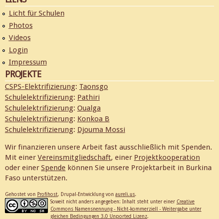
Licht für Schulen
Photos
Videos
Login
Impressum
PROJEKTE
CSPS-Elektrifizierung
:
Taonsgo
Schulelektrifizierung
:
Pathiri
Schulelektrifizierung
:
Oualga
Schulelektrifizierung
:
Konkoa B
Schulelektrifizierung
:
Djouma Mossi
Wir finanzieren unsere Arbeit fast ausschließlich mit Spenden.
Mit einer
Vereinsmitgliedschaft
, einer
Projektkooperation
oder einer
Spende
können Sie unsere Projektarbeit in Burkina
Faso unterstützen.
Gehostet von
Profihost
, Drupal-Entwicklung von
aureli.us
.
Soweit nicht anders angegeben: Inhalt steht unter einer
Creative
Commons Namensnennung - Nicht-kommerziell - Weitergabe unter
gleichen Bedingungen 3.0 Unported Lizenz
.