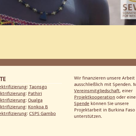
Wir finanzieren unsere Arbeit 
TE
ausschließlich mit Spenden. M
ktrifizierung
:
Taonsgo
Vereinsmitgliedschaft
, einer
ktrifizierung
:
Pathiri
Projektkooperation
oder eine
ktrifizierung
:
Oualga
Spende
können Sie unsere
ktrifizierung
:
Konkoa B
Projektarbeit in Burkina Faso
ktrifizierung
:
CSPS Gambo
unterstützen.