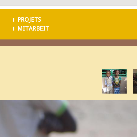
Aller au
contenu
PROJETS
principal
MITARBEIT