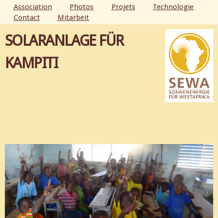
Aller au
Association
Photos
Projets
Technologie
contenu
Contact
Mitarbeit
MENU PRINCIPAL
principal
SOLARANLAGE FÜR
KAMPITI