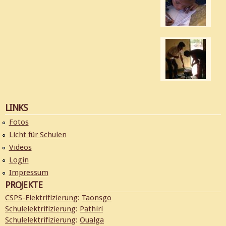
LINKS
Fotos
Licht für Schulen
Videos
Login
Impressum
PROJEKTE
CSPS-Elektrifizierung
:
Taonsgo
Schulelektrifizierung
:
Pathiri
Schulelektrifizierung
:
Oualga