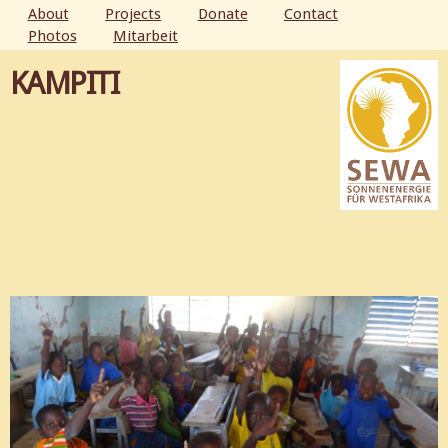
Skip to
About
Projects
Donate
Contact
main
Photos
Mitarbeit
MAIN MENU
content
KAMPITI