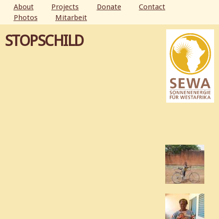
Skip to
About
Projects
Donate
Contact
main
Photos
Mitarbeit
MAIN MENU
content
STOPSCHILD